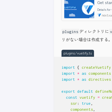
Get star
Details for
next.vu
ディレクトリに
plugins
リがない場合は作成する
plugins/vuetify.ts
import
{
createVuetify
import
*
as
components
import
*
as
directives
export
default
defineN
const
vuetify
=
crea
ssr
: 
true
,
components
,