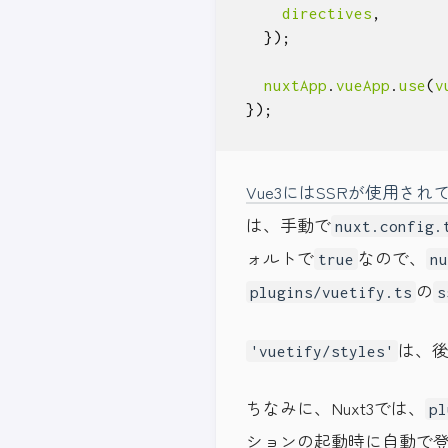
directives
,
});
nuxtApp
.
vueApp
.
use
(
v
});
Vue3にはSSRが使用さ
は、手動で
nuxt.config.
ォルトで
なので、
true
nu
の
plugins/vuetify.ts
s
は、
'vuetify/styles'
ちなみに、Nuxt3では、
pl
ションの起動時に自動で