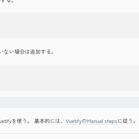
いない場合は追加する。
etifyを使う。 基本的には、
VuetifyのManual steps
に従う。