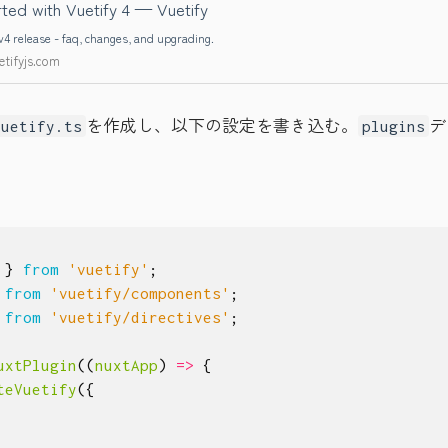
ted with Vuetify 4 — Vuetify
 v4 release - faq, changes, and upgrading.
etifyjs.com
を作成し、以下の設定を書き込む。
デ
vuetify.ts
plugins
。
}
from
'vuetify'
;
from
'vuetify/components'
;
from
'vuetify/directives'
;
uxtPlugin
((
nuxtApp
)
=>
{
teVuetify
({