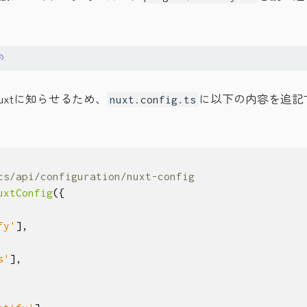
Nuxtに知らせるため、
に以下の内容を追記
nuxt.config.ts
uxtConfig
({
fy'
],
s'
],