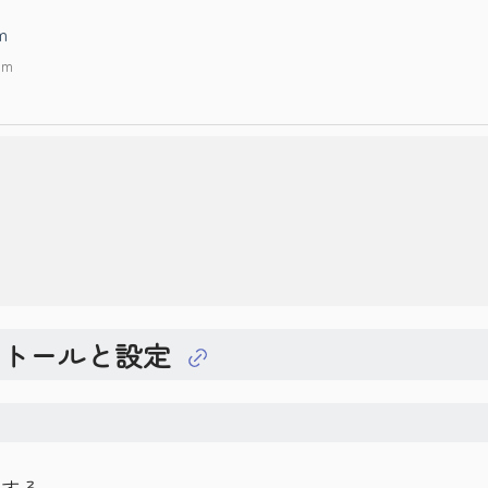
m
om
インストールと設定
ルする。