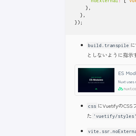
noExternal
:
[
'vu
},
},
});
に
build.transpile
としないように指示
ES Modu
Nuxt uses 
nuxt.c
にVuetify
css
た
'vuetify/styles
vite.ssr.noExtern