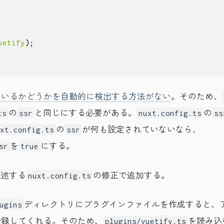
uetify
);
れているかどうかを自動的に検出する方法がない
。そのため、
の
と同じにする必要がある。
の
ts
ssr
nuxt.config.ts
ss
の
が何も設定されていないなら、
xt.config.ts
ssr
を
にする。
sr
true
後述する
の修正で追加する。
nuxt.config.ts
ディレクトリにプラグインファイルを作成すると、
ugins
登録してくれる。そのため、
を読み込
plugins/vuetify.ts