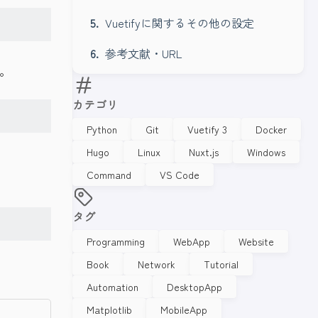
Vuetifyに関するその他の設定
参考文献・URL
モ。
カテゴリ
Python
Git
Vuetify 3
Docker
Hugo
Linux
Nuxt.js
Windows
Command
VS Code
タグ
Programming
WebApp
Website
Book
Network
Tutorial
Automation
DesktopApp
Matplotlib
MobileApp