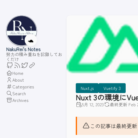
🐢
NakuRei's Notes
努力の積み重ねを記録してお
くだけ
Home
About
Categories
Nuxt.js
Vuetify 3
Search
Nuxt 3の環境にVu
Archives
5月 12, 2023
最終更新 Feb 24
この記事は最終更新