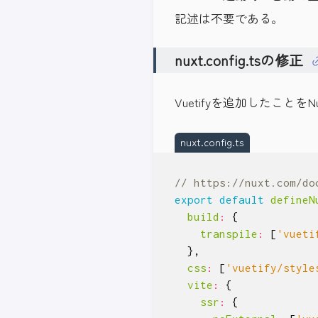
記述は不要である。
nuxt.config.tsの修正
Vuetifyを追加したことを
nuxt.config.ts
export
default
defineN
build
:
{
transpile
:
[
'vueti
},
css
:
[
'vuetify/style
vite
:
{
ssr
:
{