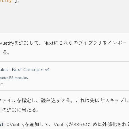
etify'
],
Vuetifyを追加して、Nuxtにこれらのライブラリをインポ
する。
les · Nuxt Concepts v4
native ES modules.
om
のCSSファイルを指定し、読み込ませる。これは先ほどスキップし
の追加に当たる。
'
にVuetifyを追加して、VuetifyがSSRのために外部化さ
al