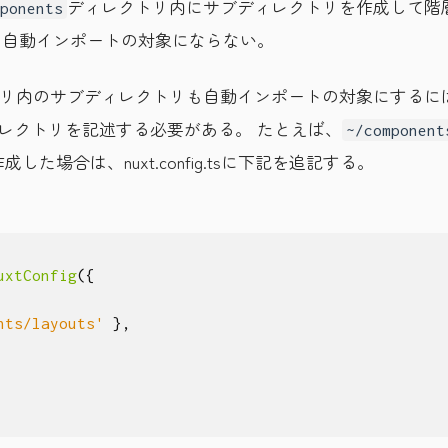
ディレクトリ内にサブディレクトリを作成して階
ponents
は自動インポートの対象にならない。
リ内のサブディレクトリも自動インポートの対象にするに
追加のディレクトリを記述する必要がある。 たとえば、
~/component
した場合は、nuxt.config.tsに下記を追記する。
uxtConfig
({
nts/layouts'
},