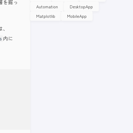
層を掘っ
Automation
DesktopApp
Matplotlib
MobileApp
は、
内に
s