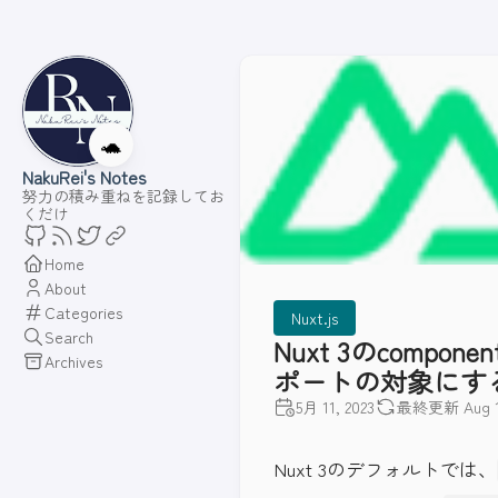
🐢
NakuRei's Notes
努力の積み重ねを記録してお
くだけ
Home
About
Categories
Nuxt.js
Search
Nuxt 3のcom
Archives
ポートの対象にす
5月 11, 2023
最終更新 Aug 14
Nuxt 3のデフォルトでは、