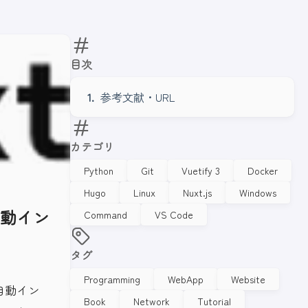
目次
参考文献・URL
カテゴリ
Python
Git
Vuetify 3
Docker
Hugo
Linux
Nuxt.js
Windows
自動イン
Command
VS Code
タグ
Programming
WebApp
Website
自動イン
Book
Network
Tutorial