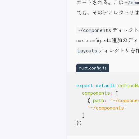
ポートされる。この
~/com
ても、そのディレクトリ
ディレクト
~/components
nuxt.config.tsに
ディレクトリを作成
layouts
nuxt.config.ts
export
default
defineN
components
:
[
{
path
:
'~/compone
'~/components'
]
})