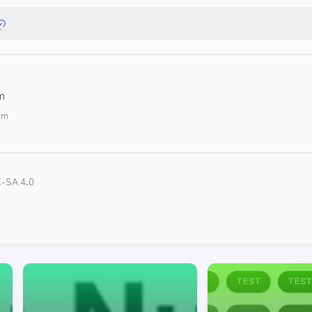
m
om
-SA 4.0