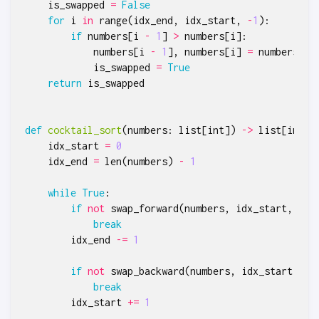
is_swapped
=
False
for
i
in
range
(
idx_end
,
idx_start
,
-
1
):
if
numbers
[
i
-
1
]
>
numbers
[
i
]:
numbers
[
i
-
1
],
numbers
[
i
]
=
numbers
[
i
]
is_swapped
=
True
return
is_swapped
def
cocktail_sort
(
numbers
:
list
[
int
])
->
list
[
int
]:
idx_start
=
0
idx_end
=
len
(
numbers
)
-
1
while
True
:
if
not
swap_forward
(
numbers
,
idx_start
,
idx
break
idx_end
-=
1
if
not
swap_backward
(
numbers
,
idx_start
,
id
break
idx_start
+=
1