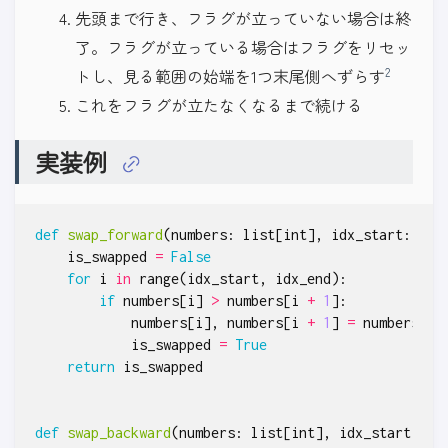
先頭まで行き、フラグが立っていない場合は終
了。フラグが立っている場合はフラグをリセッ
2
トし、見る範囲の始端を1つ末尾側へずらす
これをフラグが立たなくなるまで続ける
実装例
def
swap_forward
(
numbers
:
list
[
int
],
idx_start
:
int
is_swapped
=
False
for
i
in
range
(
idx_start
,
idx_end
):
if
numbers
[
i
]
>
numbers
[
i
+
1
]:
numbers
[
i
],
numbers
[
i
+
1
]
=
numbers
[
i
is_swapped
=
True
return
is_swapped
def
swap_backward
(
numbers
:
list
[
int
],
idx_start
:
in