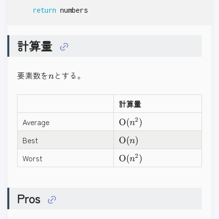
return
numbers
計算量
n
要素数を
とする。
n
計算量
\mathrm{O}
2
Average
O
(
)
n
(n^2)
\mathrm{O}
Best
O
(
)
n
(n)
\mathrm{O}
2
Worst
O
(
)
n
(n^2)
Pros