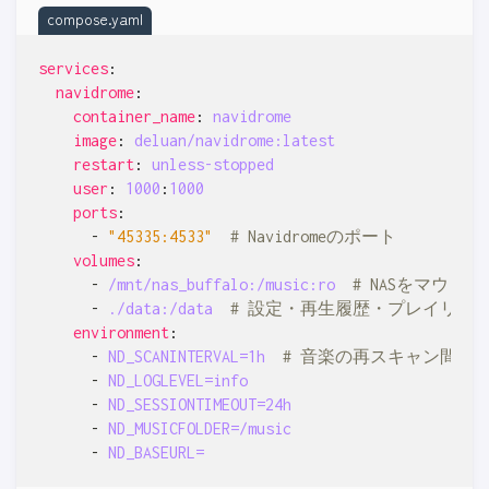
compose.yaml
services
:
navidrome
:
container_name
:
navidrome
image
:
deluan/navidrome:latest
restart
:
unless-stopped
user
:
1000
:
1000
ports
:
- 
"45335:4533"
# Navidromeのポート
volumes
:
- 
/mnt/nas_buffalo:/music:ro 
# NASをマウ
- 
./data:/data 
# 設定・再生履歴・プレイリス
environment
:
- 
ND_SCANINTERVAL=1h 
# 音楽の再スキャン間隔
- 
ND_LOGLEVEL=info
- 
ND_SESSIONTIMEOUT=24h
- 
ND_MUSICFOLDER=/music
- 
ND_BASEURL=