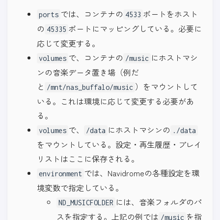
では、コンテナの
ポートをホスト
ports
4533
の
ポートにマッピングしている。必要に
45335
応じて変更する。
で、コンテナの
にホストマシ
volumes
/music
ンの音楽データ置き場（例だ
と
）をマウントして
/mnt/nas_buffalo/music
いる。これは環境に応じて変更する必要があ
る。
で、
にホストマシンの
volumes
/data
./data
をマウントしている。設定・再生履歴・プレイ
リストはここに保存される。
では、Navidromeの各種設定を環
environment
境変数で指定している。
には、音楽フォルダのパ
ND_MUSICFOLDER
スを指定する。上記の例では
を指
/music