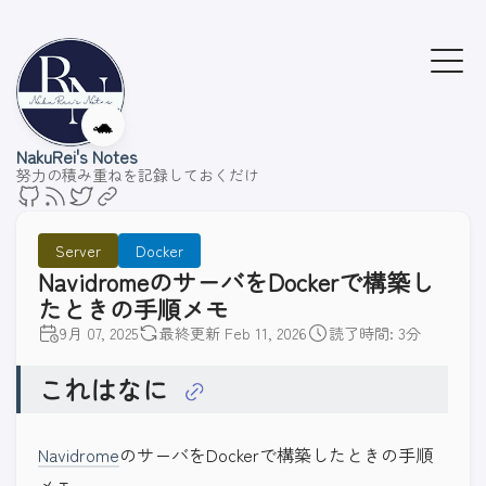
🐢
NakuRei's Notes
努力の積み重ねを記録しておくだけ
Server
Docker
NavidromeのサーバをDockerで構築し
たときの手順メモ
9月 07, 2025
最終更新 Feb 11, 2026
読了時間: 3分
これはなに
Navidrome
のサーバをDockerで構築したときの手順