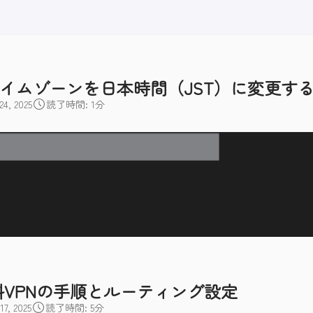
verのタイムゾーンを日本時間（JST）に変更す
, 2025
読了時間: 1分
作る無料VPNの手順とルーティング設定
, 2025
読了時間: 5分