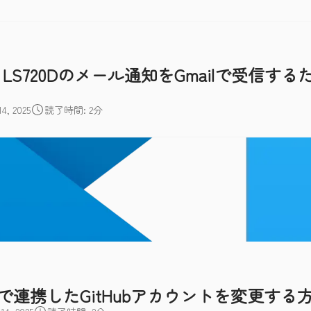
tation LS720Dのメール通知をGmailで受信す
, 2025
読了時間: 2分
o Codeで連携したGitHubアカウントを変更する