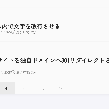
-btn>内で文字を改行させる
, 2025
読了時間: 2分
したサイトを独自ドメインへ301リダイレクト
, 2025
読了時間: 3分
4
5
…
14