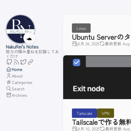
Linux
Ubuntu Ser
🐢
8月 24, 2025
最終更新 Aug 24
NakuRei's Notes
努力の積み重ねを記録してお
くだけ
Home
About
Categories
Search
Archives
Tailscale
VPN
Tailscaleで
8月 10, 2025
最終更新 Aug 17