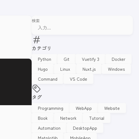
検索
る
カテゴリ
Python
Git
Vuetify 3
Docker
Hugo
Linux
Nuxt.js
Windows
Command
VS Code
タグ
Programming
WebApp
Website
Book
Network
Tutorial
Automation
DesktopApp
Matplotlib
MobileApp