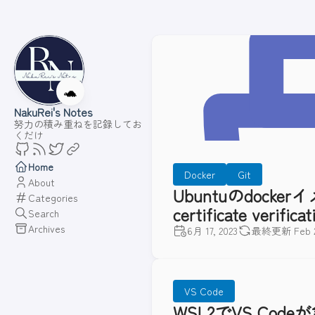
🐢
NakuRei's Notes
努力の積み重ねを記録してお
くだけ
Home
Docker
Git
About
Ubuntuのdocker
Categories
certificate verifi
Search
Archives
6月 17, 2023
最終更新 Feb 24
VS Code
WSL2でVS C