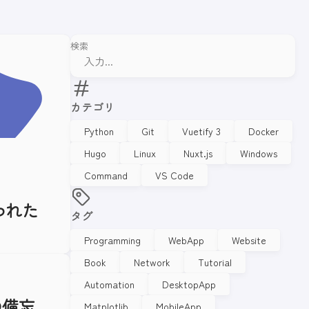
検索
カテゴリ
Python
Git
Vuetify 3
Docker
Hugo
Linux
Nuxt.js
Windows
Command
VS Code
"と言われた
タグ
Programming
WebApp
Website
Book
Network
Tutorial
Automation
DesktopApp
の備忘
Matplotlib
MobileApp