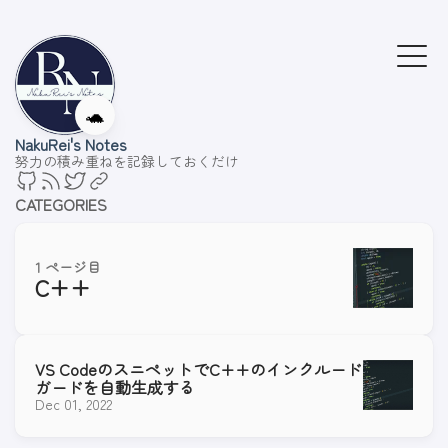
🐢
NakuRei's Notes
努力の積み重ねを記録しておくだけ
CATEGORIES
1 ページ目
C++
VS CodeのスニペットでC++のインクルード
ガードを自動生成する
Dec 01, 2022